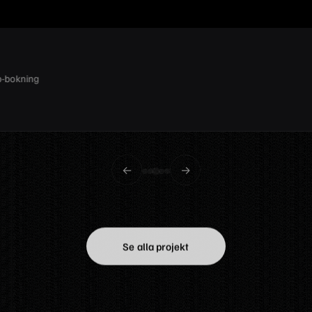
 ljus och bärnsten
←
→
Se alla projekt