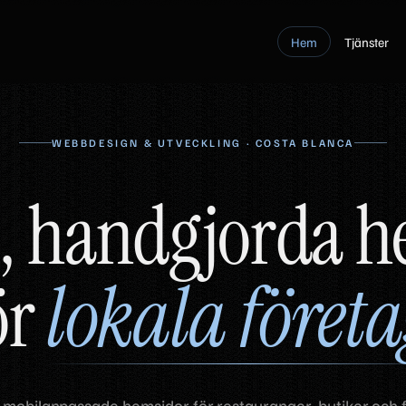
Hem
Tjänster
WEBBDESIGN & UTVECKLING
·
COSTA BLANCA
,
handgjorda
h
ör
lokala
företa
mobilanpassade hemsidor för restauranger, butiker och 