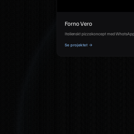
Ámbar
Ett intimt cocktailbar-koncept, dämpat
Se projektet →
Dulce (5 av 5)