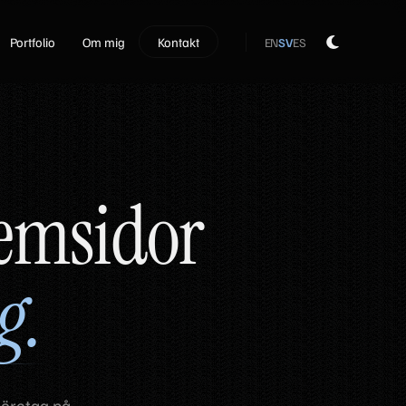
Portfolio
Om mig
Kontakt
EN
SV
ES
emsidor
g.
företag på