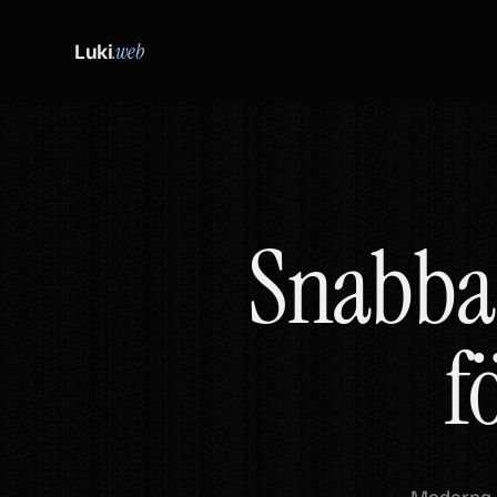
Luki
.web
Snabba
f
Moderna, 