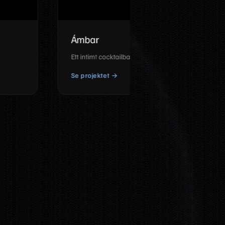
Dulce
Ett kvartersbageri-koncept – varmt och nostalgiskt
Se projektet →