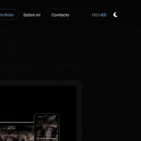
ortfolio
Sobre mí
Contacto
EN
SV
ES